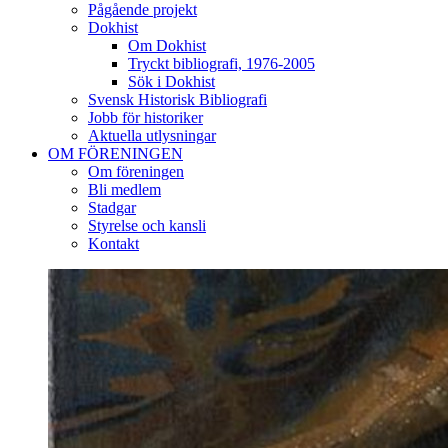
Pågående projekt
Dokhist
Om Dokhist
Tryckt bibliografi, 1976-2005
Sök i Dokhist
Svensk Historisk Bibliografi
Jobb för historiker
Aktuella utlysningar
OM FÖRENINGEN
Om föreningen
Bli medlem
Stadgar
Styrelse och kansli
Kontakt