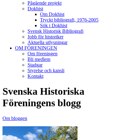
Pågående projekt
Dokhist
Om Dokhist
Tryckt bibliografi, 1976-2005
Sök i Dokhist
Svensk Historisk Bibliografi
Jobb för historiker
Aktuella utlysningar
OM FÖRENINGEN
Om föreningen
Bli medlem
Stadgar
Styrelse och kansli
Kontakt
Svenska Historiska
Föreningens blogg
Om bloggen