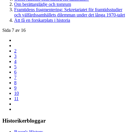
Om berättarglädje och tomrum
Framtidens fragmentering: Sekretariatet för framtidsstudier
och välfärdssamhällets dilemman under det långa 1970-talet
Att få en forskarplats i historia
Sida 7 av 16
2
3
4
5
6
7
8
9
10
11
Historikerbloggar
Bauer's History