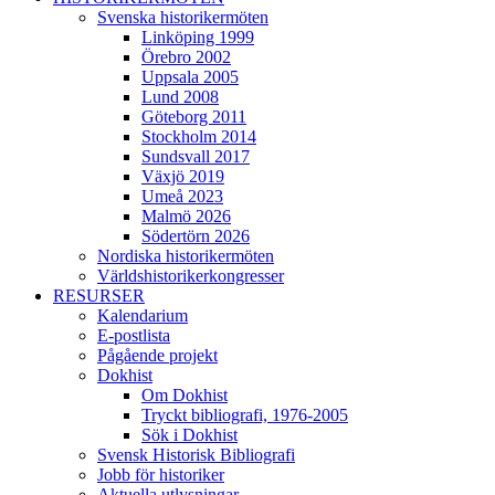
Svenska historikermöten
Linköping 1999
Örebro 2002
Uppsala 2005
Lund 2008
Göteborg 2011
Stockholm 2014
Sundsvall 2017
Växjö 2019
Umeå 2023
Malmö 2026
Södertörn 2026
Nordiska historikermöten
Världshistorikerkongresser
RESURSER
Kalendarium
E-postlista
Pågående projekt
Dokhist
Om Dokhist
Tryckt bibliografi, 1976-2005
Sök i Dokhist
Svensk Historisk Bibliografi
Jobb för historiker
Aktuella utlysningar