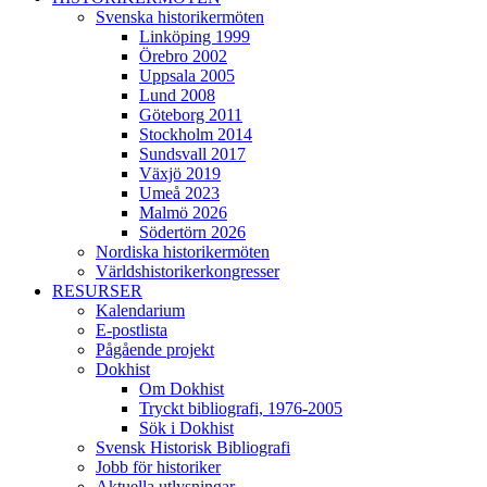
Svenska historikermöten
Linköping 1999
Örebro 2002
Uppsala 2005
Lund 2008
Göteborg 2011
Stockholm 2014
Sundsvall 2017
Växjö 2019
Umeå 2023
Malmö 2026
Södertörn 2026
Nordiska historikermöten
Världshistorikerkongresser
RESURSER
Kalendarium
E-postlista
Pågående projekt
Dokhist
Om Dokhist
Tryckt bibliografi, 1976-2005
Sök i Dokhist
Svensk Historisk Bibliografi
Jobb för historiker
Aktuella utlysningar