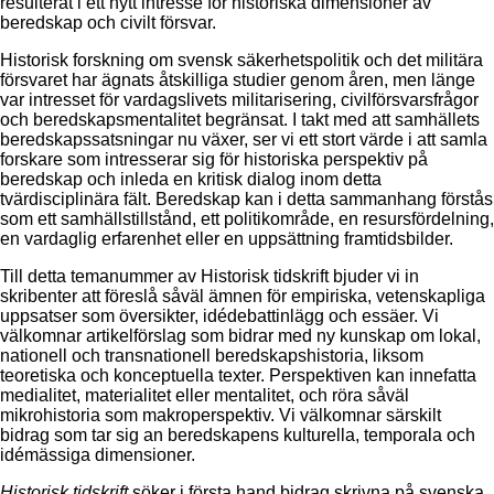
resulterat i ett nytt intresse för historiska dimensioner av
beredskap och civilt försvar.
Historisk forskning om svensk säkerhetspolitik och det militära
försvaret har ägnats åtskilliga studier genom åren, men länge
var intresset för vardagslivets militarisering, civilförsvarsfrågor
och beredskapsmentalitet begränsat. I takt med att samhällets
beredskapssatsningar nu växer, ser vi ett stort värde i att samla
forskare som intresserar sig för historiska perspektiv på
beredskap och inleda en kritisk dialog inom detta
tvärdisciplinära fält. Beredskap kan i detta sammanhang förstås
som ett samhällstillstånd, ett politikområde, en resursfördelning,
en vardaglig erfarenhet eller en uppsättning framtidsbilder.
Till detta temanummer av Historisk tidskrift bjuder vi in
skribenter att föreslå såväl ämnen för empiriska, vetenskapliga
uppsatser som översikter, idédebattinlägg och essäer. Vi
välkomnar artikelförslag som bidrar med ny kunskap om lokal,
nationell och transnationell beredskapshistoria, liksom
teoretiska och konceptuella texter. Perspektiven kan innefatta
medialitet, materialitet eller mentalitet, och röra såväl
mikrohistoria som makroperspektiv. Vi välkomnar särskilt
bidrag som tar sig an beredskapens kulturella, temporala och
idémässiga dimensioner.
Historisk tidskrift
söker i första hand bidrag skrivna på svenska,