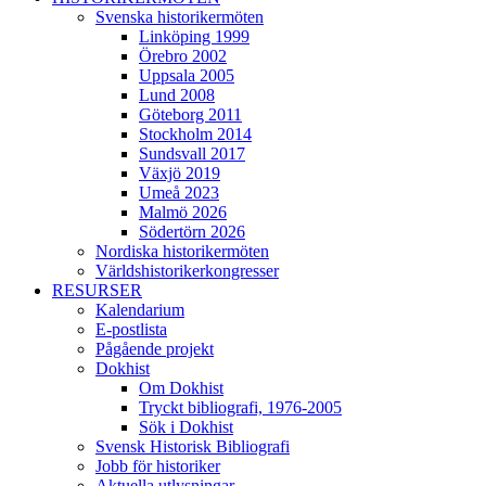
Svenska historikermöten
Linköping 1999
Örebro 2002
Uppsala 2005
Lund 2008
Göteborg 2011
Stockholm 2014
Sundsvall 2017
Växjö 2019
Umeå 2023
Malmö 2026
Södertörn 2026
Nordiska historikermöten
Världshistorikerkongresser
RESURSER
Kalendarium
E-postlista
Pågående projekt
Dokhist
Om Dokhist
Tryckt bibliografi, 1976-2005
Sök i Dokhist
Svensk Historisk Bibliografi
Jobb för historiker
Aktuella utlysningar