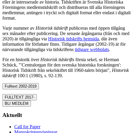
eller är intresserade av historia. Tidskriften är Svenska Historiska
Föreningens medlemstidskrift och distribueras till alla föreningens
medlemmar, antingen i tryckt och digitalt format eller endast i digitalt
format.
Varje nummer av
Historisk tidskrift
publiceras med öppen tillgång
sex månader efter publicering. De senaste årgångarna (från och med
2020) är tillgängliga via
Historisk tidskrifts hemsida
, där även
information för författare finns. Tidigare årgångar (2002-19) är för
närvarande tillgängliga via tidskriftens
tidigare webbplats
.
För en historik över
Historisk tidskrifts
första sekel, se Herman
Schück, "'Centralorgan för den svenska historiska forskningen':
Historisk Tidskrift från sekelskiftet till 1960-talets början",
Historisk
tidskrift
100:1 (1980), s. 92-139.
Fulltext 2002-2019
FULLTEXT 2017-
BLI MEDLEM
Aktuellt
Call for Paper
Manuskriptanvisningar