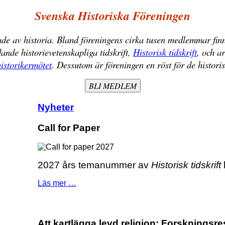
Svenska Historiska Föreningen
ade av historia. Bland föreningens cirka tusen medlemmar finn
ande historievetenskapliga tidskrift,
Historisk tidskrift
, och a
istorikermötet
. Dessutom är föreningen en röst för de historis
BLI MEDLEM
Nyheter
Call for Paper
2027 års temanummer av
Historisk tidskrift
Läs mer …
Att kartlägga levd religion: Forsknings