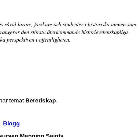
s såväl lärare, forskare och studenter i historiska ämnen som
rrangerar den största återkommande historievetenskapliga
ka perspektiven i offentligheten.
har temat
Beredskap
.
Blogg
resursen Mapping Saints