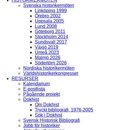
HISTORIKERMÖTEN
Svenska historikermöten
Linköping 1999
Örebro 2002
Uppsala 2005
Lund 2008
Göteborg 2011
Stockholm 2014
Sundsvall 2017
Växjö 2019
Umeå 2023
Malmö 2026
Södertörn 2026
Nordiska historikermöten
Världshistorikerkongresser
RESURSER
Kalendarium
E-postlista
Pågående projekt
Dokhist
Om Dokhist
Tryckt bibliografi, 1976-2005
Sök i Dokhist
Svensk Historisk Bibliografi
Jobb för historiker