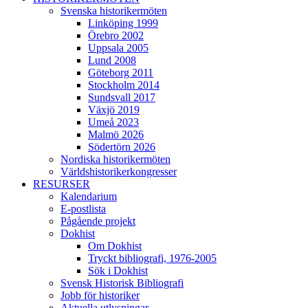
Svenska historikermöten
Linköping 1999
Örebro 2002
Uppsala 2005
Lund 2008
Göteborg 2011
Stockholm 2014
Sundsvall 2017
Växjö 2019
Umeå 2023
Malmö 2026
Södertörn 2026
Nordiska historikermöten
Världshistorikerkongresser
RESURSER
Kalendarium
E-postlista
Pågående projekt
Dokhist
Om Dokhist
Tryckt bibliografi, 1976-2005
Sök i Dokhist
Svensk Historisk Bibliografi
Jobb för historiker
Aktuella utlysningar