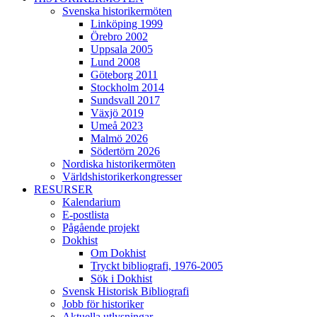
Svenska historikermöten
Linköping 1999
Örebro 2002
Uppsala 2005
Lund 2008
Göteborg 2011
Stockholm 2014
Sundsvall 2017
Växjö 2019
Umeå 2023
Malmö 2026
Södertörn 2026
Nordiska historikermöten
Världshistorikerkongresser
RESURSER
Kalendarium
E-postlista
Pågående projekt
Dokhist
Om Dokhist
Tryckt bibliografi, 1976-2005
Sök i Dokhist
Svensk Historisk Bibliografi
Jobb för historiker
Aktuella utlysningar