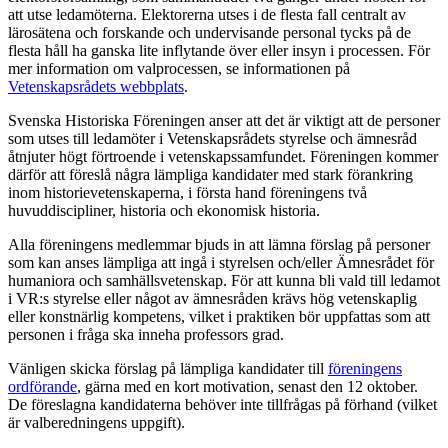
att utse ledamöterna. Elektorerna utses i de flesta fall centralt av
lärosätena och forskande och undervisande personal tycks på de
flesta håll ha ganska lite inflytande över eller insyn i processen. För
mer information om valprocessen, se informationen på
Vetenskapsrådets webbplats
.
Svenska Historiska Föreningen anser att det är viktigt att de personer
som utses till ledamöter i Vetenskapsrådets styrelse och ämnesråd
åtnjuter högt förtroende i vetenskapssamfundet. Föreningen kommer
därför att föreslå några lämpliga kandidater med stark förankring
inom historievetenskaperna, i första hand föreningens två
huvuddiscipliner, historia och ekonomisk historia.
Alla föreningens medlemmar bjuds in att lämna förslag på personer
som kan anses lämpliga att ingå i styrelsen och/eller Ämnesrådet för
humaniora och samhällsvetenskap. För att kunna bli vald till ledamot
i VR:s styrelse eller något av ämnesråden krävs hög vetenskaplig
eller konstnärlig kompetens, vilket i praktiken bör uppfattas som att
personen i fråga ska inneha professors grad.
Vänligen skicka förslag på lämpliga kandidater till
föreningens
ordförande
, gärna med en kort motivation, senast den 12 oktober.
De föreslagna kandidaterna behöver inte tillfrågas på förhand (vilket
är valberedningens uppgift).