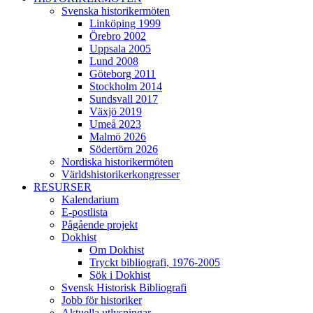
Svenska historikermöten
Linköping 1999
Örebro 2002
Uppsala 2005
Lund 2008
Göteborg 2011
Stockholm 2014
Sundsvall 2017
Växjö 2019
Umeå 2023
Malmö 2026
Södertörn 2026
Nordiska historikermöten
Världshistorikerkongresser
RESURSER
Kalendarium
E-postlista
Pågående projekt
Dokhist
Om Dokhist
Tryckt bibliografi, 1976-2005
Sök i Dokhist
Svensk Historisk Bibliografi
Jobb för historiker
Aktuella utlysningar