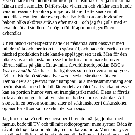
Även tittare med mindre förkunskaper i historia ska vilja och kunna
hänga med i samtalet. Därför sökte vi ämnen och vinklar som kunde
vara intressanta för olika grupper av tittare. I eftersnacken till
medeltidsavsnitten talar exempelvis Bo Eriksson om drivkrafter
bakom olika aktörers strävan efter makt – och jag får gulla med en
levande råtta i studion när några följdfrågor om digerdöden
avhandlas.
Ur ett historikerperspektiv hade det måhända varit önskvärt med
mindre råtta och mer teoretiska spörsmål, och hade det varit en mer
nischad produktion hade kanske upplägget sett ut så. Men för den
tittare vars akademiska intresse för historia är tunnare behöver
dörren ställas på glänt. En av mina favorithistoriepoddar, BBC:s
You’re Dead to Me
, har en härlig devis som i fri översättning lyder:
”vi tar historia på största allvar – och sedan skrattar vi åt den”.
Denna devis är givetvis inte tillämpbar i alla mediesammanhang som
berör historia, men i de fall där en del av målet är att väcka intresse
kan en portion humor vara ett framgångsrikt medel. Detta är förstås
också anledningen till att vi i studion hade en icke-historiker. Att
stoppa in en person som inte sitter på sakkunskaper i diskussionen
öppnar för att sänka tröskeln i det som sägs.
Jag brukar ha två referenspersoner i huvudet när jag jobbar med
manus, både till TV och till mitt radioprogram: mina systrar. Båda är
såväl intelligenta som bildade, men olika varandra. Min storasyster
är rationell, älskar tydlighet och renodlade ämnesdiskussioner – och