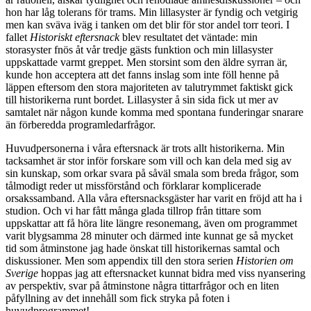
hon har låg tolerans för trams. Min lillasyster är fyndig och vetgirig
men kan sväva iväg i tanken om det blir för stor andel torr teori. I
fallet
Historiskt eftersnack
blev resultatet det väntade: min
storasyster fnös åt vår tredje gästs funktion och min lillasyster
uppskattade varmt greppet. Men storsint som den äldre syrran är,
kunde hon acceptera att det fanns inslag som inte föll henne på
läppen eftersom den stora majoriteten av talutrymmet faktiskt gick
till historikerna runt bordet. Lillasyster å sin sida fick ut mer av
samtalet när någon kunde komma med spontana funderingar snarare
än förberedda programledarfrågor.
Huvudpersonerna i våra eftersnack är trots allt historikerna. Min
tacksamhet är stor inför forskare som vill och kan dela med sig av
sin kunskap, som orkar svara på såväl smala som breda frågor, som
tålmodigt reder ut missförstånd och förklarar komplicerade
orsakssamband. Alla våra eftersnacksgäster har varit en fröjd att ha i
studion. Och vi har fått många glada tillrop från tittare som
uppskattar att få höra lite längre resonemang, även om programmet
varit blygsamma 28 minuter och därmed inte kunnat ge så mycket
tid som åtminstone jag hade önskat till historikernas samtal och
diskussioner. Men som appendix till den stora serien
Historien om
Sverige
hoppas jag att eftersnacket kunnat bidra med viss nyansering
av perspektiv, svar på åtminstone några tittarfrågor och en liten
påfyllning av det innehåll som fick stryka på foten i
huvudprogrammet!