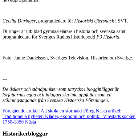
Cecilia Düringer
, programledare för
Historiskt eftersnack
i SVT.
Düringer är utbildad gymnasielärare i historia och svenska samt
programledare för Sveriges Radios historiepodd
P3 Historia
.
Foto: Janne Danielsson, Sveriges Television, Historien om Sverige.
---
De åsikter och ståndpunkter som uttrycks i blogginlägget är
författarnas egna och inlägget ska inte uppfattas som ett
ställningstagande från Svenska Historiska Föreningen.
Föregående artikel: Att skola en stormakt
Föreg
Nästa artikel:
Traditionella nyheter: Kläder, ekonomi och politik i Virestads socken
1750-1850
Nästa
Historikerbloggar