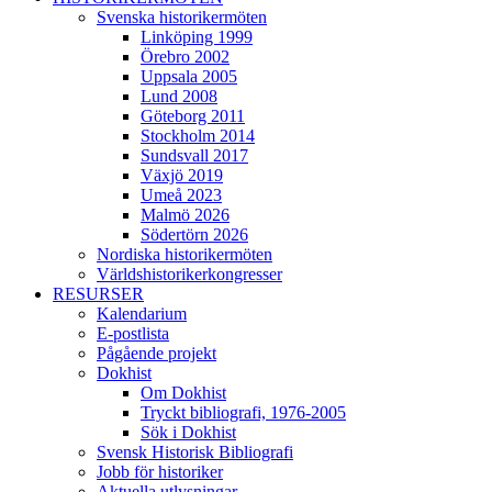
Svenska historikermöten
Linköping 1999
Örebro 2002
Uppsala 2005
Lund 2008
Göteborg 2011
Stockholm 2014
Sundsvall 2017
Växjö 2019
Umeå 2023
Malmö 2026
Södertörn 2026
Nordiska historikermöten
Världshistorikerkongresser
RESURSER
Kalendarium
E-postlista
Pågående projekt
Dokhist
Om Dokhist
Tryckt bibliografi, 1976-2005
Sök i Dokhist
Svensk Historisk Bibliografi
Jobb för historiker
Aktuella utlysningar