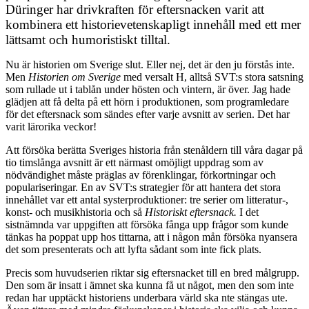
Düringer har drivkraften för eftersnacken varit att
kombinera ett historievetenskapligt innehåll med ett mer
lättsamt och humoristiskt tilltal.
Nu är historien om Sverige slut. Eller nej, det är den ju förstås inte.
Men
Historien om Sverige
med versalt H, alltså SVT:s stora satsning
som rullade ut i tablån under hösten och vintern, är över. Jag hade
glädjen att få delta på ett hörn i produktionen, som programledare
för det eftersnack som sändes efter varje avsnitt av serien. Det har
varit lärorika veckor!
Att försöka berätta Sveriges historia från stenåldern till våra dagar på
tio timslånga avsnitt är ett närmast omöjligt uppdrag som av
nödvändighet måste präglas av förenklingar, förkortningar och
populariseringar. En av SVT:s strategier för att hantera det stora
innehållet var ett antal systerproduktioner: tre serier om litteratur-,
konst- och musikhistoria och så
Historiskt eftersnack.
I det
sistnämnda var uppgiften att försöka fånga upp frågor som kunde
tänkas ha poppat upp hos tittarna, att i någon mån försöka nyansera
det som presenterats och att lyfta sådant som inte fick plats.
Precis som huvudserien riktar sig eftersnacket till en bred målgrupp.
Den som är insatt i ämnet ska kunna få ut något, men den som inte
redan har upptäckt historiens underbara värld ska nte stängas ute.