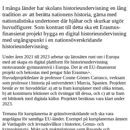
I många länder har skolans historieundervisning en lång
tradition av att berätta nationens historia, gärna med
nationalistiska undertoner där hjältar och skurkar utgör
huvudfigurer. Som kontrast till detta ska ett Erasmus-
finansierat projekt bygga en digital historieundervisning
med utgångspunkt i en nationsöverskridande
historieundervisning.
Under åren 2021 till 2023 arbetar sju lärosäten runt om i Europa
med att skapa en digital plattform för historieundervisning
motsvarande gymnasienivå i Europa. Det är ett EU-finansierat
projekt och bekostas med pengar från Erasmus+.
Huvudprojektledare är professor Cosme Gòmes Carrasco, verksam
som professor i historia på universitetet i Murcia, Spanien. Projektet
består av tre huvuddelar: a) att ta fram kursplaner med olika teman,
b) att konstruera lektioner och övningar till dessa, och c) att ta fram
ett bibliotek med digitala källor. Projektet beräknas vara klart under
2023.
Temana för kursplanerna är gränsöverskridande och ska vara
angelägna för samtliga EU-länder. Exempel på kursplanernas ämnen
är Vardagsliv och levnadsvillkor i historien, Genus- och
kvinnohistoria, Makt och maktrelationer samt Resande och