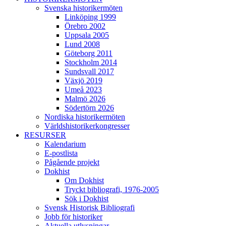
Svenska historikermöten
Linköping 1999
Örebro 2002
Uppsala 2005
Lund 2008
Göteborg 2011
Stockholm 2014
Sundsvall 2017
Växjö 2019
Umeå 2023
Malmö 2026
Södertörn 2026
Nordiska historikermöten
Världshistorikerkongresser
RESURSER
Kalendarium
E-postlista
Pågående projekt
Dokhist
Om Dokhist
Tryckt bibliografi, 1976-2005
Sök i Dokhist
Svensk Historisk Bibliografi
Jobb för historiker
Aktuella utlysningar