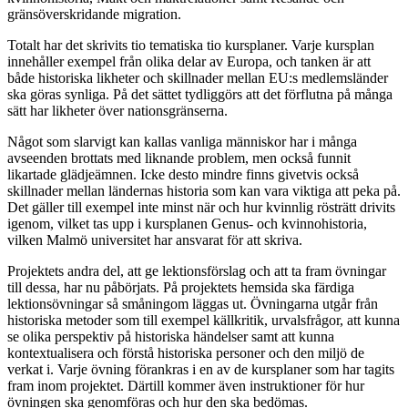
gränsöverskridande migration.
Totalt har det skrivits tio tematiska tio kursplaner. Varje kursplan
innehåller exempel från olika delar av Europa, och tanken är att
både historiska likheter och skillnader mellan EU:s medlemsländer
ska göras synliga. På det sättet tydliggörs att det förflutna på många
sätt har likheter över nationsgränserna.
Något som slarvigt kan kallas vanliga människor har i många
avseenden brottats med liknande problem, men också funnit
likartade glädjeämnen. Icke desto mindre finns givetvis också
skillnader mellan ländernas historia som kan vara viktiga att peka på.
Det gäller till exempel inte minst när och hur kvinnlig rösträtt drivits
igenom, vilket tas upp i kursplanen Genus- och kvinnohistoria,
vilken Malmö universitet har ansvarat för att skriva.
Projektets andra del, att ge lektionsförslag och att ta fram övningar
till dessa, har nu påbörjats. På projektets hemsida ska färdiga
lektionsövningar så småningom läggas ut. Övningarna utgår från
historiska metoder som till exempel källkritik, urvalsfrågor, att kunna
se olika perspektiv på historiska händelser samt att kunna
kontextualisera och förstå historiska personer och den miljö de
verkat i. Varje övning förankras i en av de kursplaner som har tagits
fram inom projektet. Därtill kommer även instruktioner för hur
övningen ska genomföras och hur den ska bedömas.