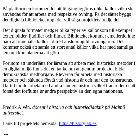
På plattformen kommer det att tillgängliggöras olika källor vilka ska
användas för att arbeta med respektive övning. På det sättet byggs
det digitala biblioteket upp, det vill säga projektets tredje del.
Det digitala formatet medger olika typer av källor som till exempel
texter, bilder, ljudfiler och filmer. Biblioteket kommer emellertid inte
bara att innehålla källor i direkt anslutning till övningarna. Det
kommer också att samla ett stort antal källor vilka har med samtliga
teman i kursplanerna att göra.
Förutom att underlätta för lärarna att arbeta med historiska metoder i
en digital miljö finns det en tanke om att genom projektet bilda
demokratiska medborgare. Eleverna får arbeta med historiska
metoder och sålunda förstå vad historia är och hur den konstrueras.
Därtill får de arbeta med andra länders historia vilket tränar dem i att
förstå det förflutna ur andra perspektiv än den egna nationens.
Fredrik Alvén,
docent i historia och historiedidaktik på Malmö
universitet.
Länk till projektets hemsida:
https://historylab.es
.
---