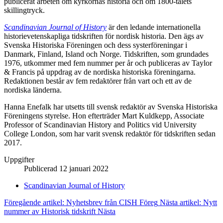
publicerat arbeten om kyrkornas historia och om 1800-talets
skillingtryck.
Scandinavian Journal of History
är den ledande internationella
historievetenskapliga tidskriften för nordisk historia. Den ägs av
Svenska Historiska Föreningen och dess systerföreningar i
Danmark, Finland, Island och Norge. Tidskriften, som grundades
1976, utkommer med fem nummer per år och publiceras av Taylor
& Francis på uppdrag av de nordiska historiska föreningarna.
Redaktionen består av fem redaktörer från vart och ett av de
nordiska länderna.
Hanna Enefalk har utsetts till svensk redaktör av Svenska Historiska
Föreningens styrelse. Hon efterträder Mart Kuldkepp, Associate
Professor of Scandinavian History and Politics vid University
College London, som har varit svensk redaktör för tidskriften sedan
2017.
Uppgifter
Publicerad 12 januari 2022
Scandinavian Journal of History
Föregående artikel: Nyhetsbrev från CISH
Föreg
Nästa artikel: Nytt
nummer av Historisk tidskrift
Nästa