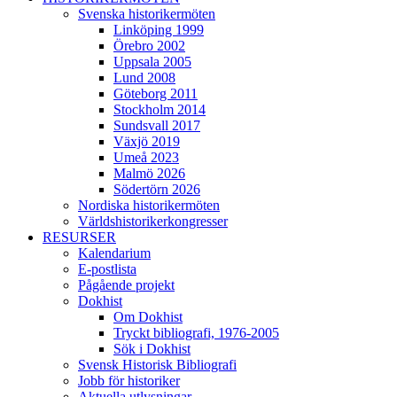
Svenska historikermöten
Linköping 1999
Örebro 2002
Uppsala 2005
Lund 2008
Göteborg 2011
Stockholm 2014
Sundsvall 2017
Växjö 2019
Umeå 2023
Malmö 2026
Södertörn 2026
Nordiska historikermöten
Världshistorikerkongresser
RESURSER
Kalendarium
E-postlista
Pågående projekt
Dokhist
Om Dokhist
Tryckt bibliografi, 1976-2005
Sök i Dokhist
Svensk Historisk Bibliografi
Jobb för historiker
Aktuella utlysningar